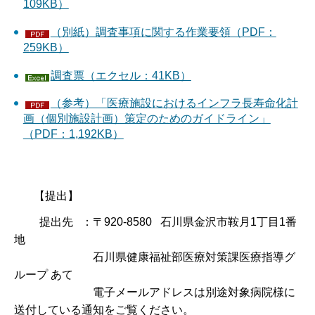
109KB）
（別紙）調査事項に関する作業要領（PDF：
259KB）
調査票（エクセル：41KB）
（参考）「医療施設におけるインフラ長寿命化計
画（個別施設計画）策定のためのガイドライン」
（PDF：1,192KB）
【提出】
提出先 ：〒920-8580 石川県金沢市鞍月1丁目1番
地
石川県健康福祉部医療対策課医療指導グ
ループ あて
電子メールアドレスは別途対象病院様に
送付している通知をご覧ください。