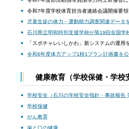
令和7年度学校体育担当者連絡会議開催要領等
児童生徒の体力・運動能力調査関連データ
石川県立明和特別支援学校が第19回全国学
「スポチャレいしかわ」新システムの運用
令和6年度体力アップ1校1プラン計画書を
健康教育（学校保健・学校
学校安全（石川の学校安全指針・事故報告 
学校保健
がん教育
歯と口の健康