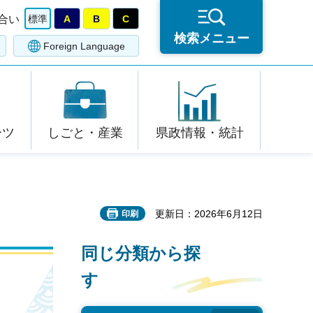
合い
標準
A
B
C
検索メニュー
Foreign Language
ーツ
しごと・産業
県政情報・統計
更新日：2026年6月12日
印刷
同じ分類から探
す