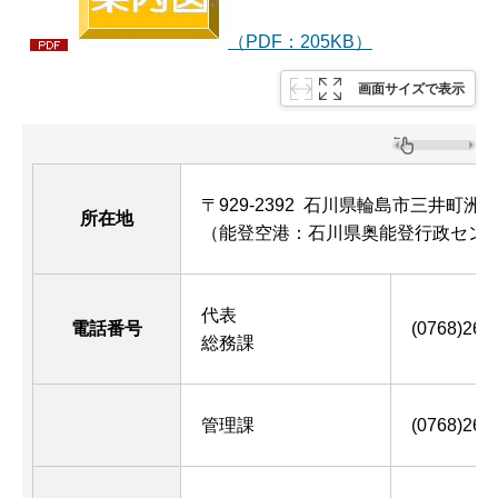
（PDF：205KB）
画面サイズで表示
〒929-2392 石川県輪島市三井町洲衛
所在地
（能登空港：石川県奥能登行政セン
代表
電話番号
(0768)26-
総務課
管理課
(0768)26-