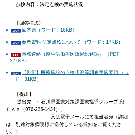
点検内容：法定点検の実施状況
【回答様式】
回答票（ワード：18KB）
参考資料 法定点検について （ワード：17KB）
事務連絡（厚生労働省医政局総務課） （PDF：
371KB）
【別紙】医療施設の点検状況等調査実施要領 （ワ
ード：31KB）
【提出】
提出先 ： 石川県医療対策課医療指導グループ 宛
ＦＡＸ（076-225-1434）、
又は電子メールにて担当者宛（詳細
は、別途対象病院様に送付している通知をご覧くださ
い。）