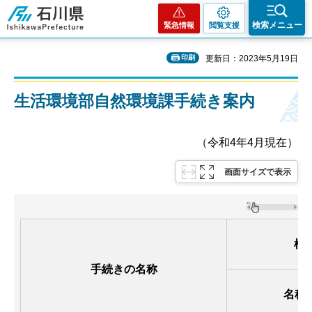
石川県
検索メニュー
緊急情報
閲覧支援
印刷
更新日：2023年5月19日
生活環境部自然環境課手続き案内
（令和4年4月現在）
画面サイズで表示
根
手続きの名称
名称