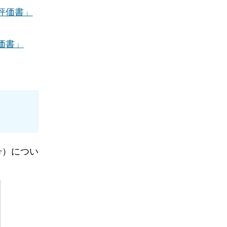
評価書」
価書」
号）につい