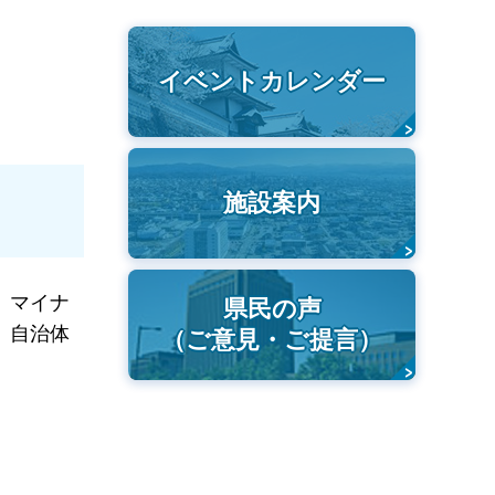
イベントカレンダー
施設案内
、マイナ
県民の声
、自治体
（ご意見・ご提言）