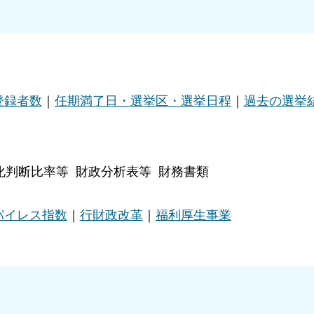
。
登録者数
｜
任期満了日・選挙区・選挙日程
｜
過去の選挙
化判断比率等 財政分析表等 財務書類
パイレス指数
｜
行財政改革
｜
福利厚生事業