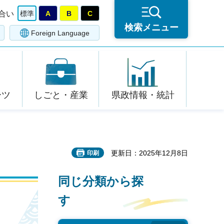
合い
標準
A
B
C
検索メニュー
Foreign Language
ーツ
しごと・産業
県政情報・統計
更新日：2025年12月8日
印刷
同じ分類から探
す