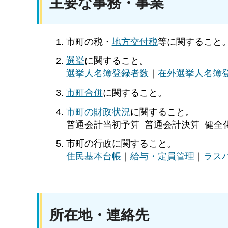
主要な事務・事業
市町の税・
地方交付税
等に関すること
選挙
に関すること。
選挙人名簿登録者数
｜
在外選挙人名簿
市町合併
に関すること。
市町の財政状況
に関すること。
普通会計当初予算 普通会計決算 健全
市町の行政に関すること。
住民基本台帳
｜
給与・定員管理
｜
ラス
所在地・連絡先