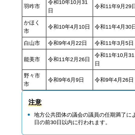
令和10年10月31
羽咋市
令和11年9月29
日
かほく
令和10年4月10日
令和11年4月30
市
白山市
令和9年4月22日
令和11年3月5日
令和11年10月31
能美市
令和11年2月26日
日
野々市
令和9年6月9日
令和9年4月26日
市
注意
地方公共団体の議会の議員の任期満了に
日の前30日以内に行われます。