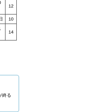
0
12
日
10
1
14
が終る