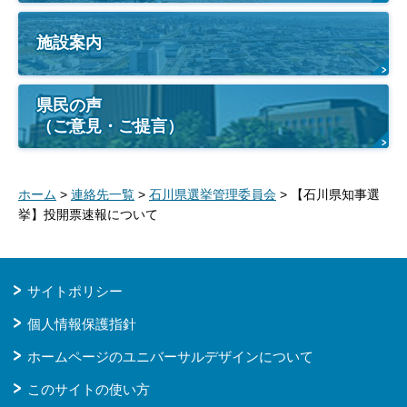
施設案内
県民の声
（ご意見・ご提言）
ホーム
>
連絡先一覧
>
石川県選挙管理委員会
> 【石川県知事選
挙】投開票速報について
サイトポリシー
個人情報保護指針
ホームページのユニバーサルデザインについて
このサイトの使い方