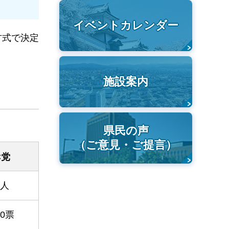
イベントカレンダー
方式で決定
施設案内
県民の声
（ご意見・ご提言）
C党
3人
00票