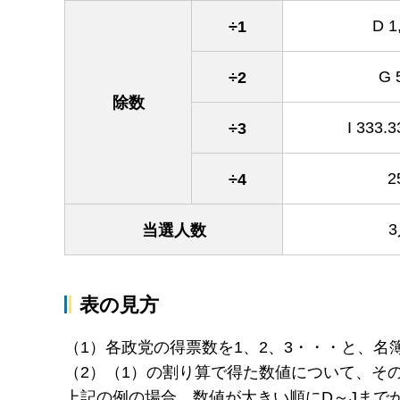
D 1
÷1
G 
÷2
除数
I 333
÷3
2
÷4
当選人数
表の見方
（1）各政党の得票数を1、2、3・・・と、
（2）（1）の割り算で得た数値について、そ
上記の例の場合、数値が大きい順にD～Jまでが