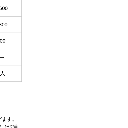
600
300
00
―
2人
びます。
には2議