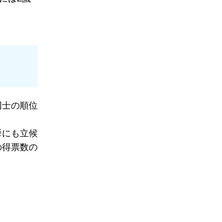
同士の順位
挙にも立候
の得票数の