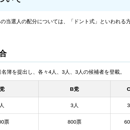
への当選人の配分については、「ドント式」といわれる
合
者名簿を提出し、各々4人、3人、3人の候補者を登載。
A党
B党
4人
3人
000票
800票
6