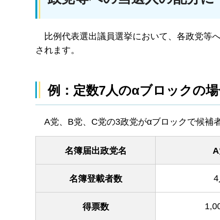
比例
代表選出議員選挙において、各政党等
されます。
例：定数7人のαブロックの場
A党
、B党、C党の3政党がαブロックで候補
名簿届出政党名
名簿登載者数
1,
得票数