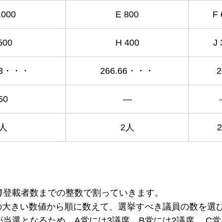
,000
E 800
F 
500
H 400
J 
.33・・・
266.66・・・
2
50
―
3人
2人
名簿登載者数までの整数で割っていきます。
の大きい数値から順に数えて、選挙すべき議員の数を選
当選となるため、A党には3議席、B党には2議席、 C党