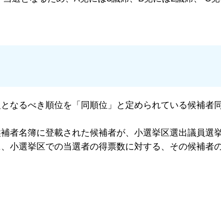
人となるべき順位を「同順位」と定められている候補者
候補者名簿に登載された候補者が、小選挙区選出議員選
に、小選挙区での当選者の得票数に対する、その候補者