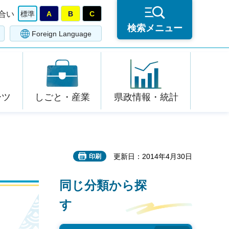
合い
標準
A
B
C
検索メニュー
Foreign Language
ーツ
しごと・産業
県政情報・統計
更新日：2014年4月30日
印刷
同じ分類から探
す