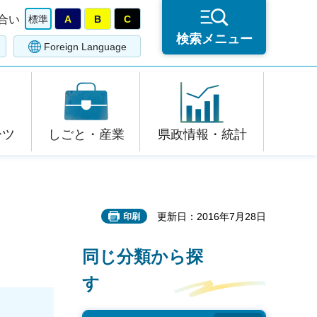
合い
標準
A
B
C
検索メニュー
Foreign Language
ーツ
しごと・産業
県政情報・統計
更新日：2016年7月28日
印刷
同じ分類から探
す