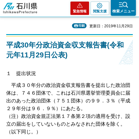
石川県
検索メニュー
緊急情報
閲覧支援
印刷
更新日：2019年11月29日
平成30年分政治資金収支報告書(令和
元年11月29日公表)
１ 提出状況
平成３０年分の政治資金収支報告書を提出した政治団
体は、７４６団体で、これは石川県選挙管理委員会に届
出のあった政治団体（７５１団体）の９９．３％（平成
２９年分は９６．９％）にあたる。
（注）政治資金規正法第１７条第２項の適用を受け、設
立の届出をしていないものとみなされた団体を除く。
（以下同じ。）