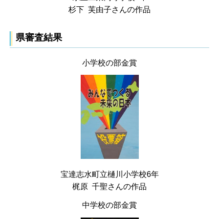
杉下 芙由子さんの作品
県審査結果
小学校の部金賞
宝達志水町立樋川小学校6年
梶原 千聖さんの作品
中学校の部金賞