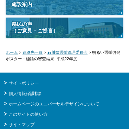
施設案内
県民の声
（ご意見・ご提言）
ホーム
>
連絡先一覧
>
石川県選挙管理委員会
> 明るい選挙啓発
ポスター・標語の審査結果 平成22年度
サイトポリシー
個人情報保護指針
ホームページのユニバーサルデザインについて
このサイトの使い方
サイトマップ