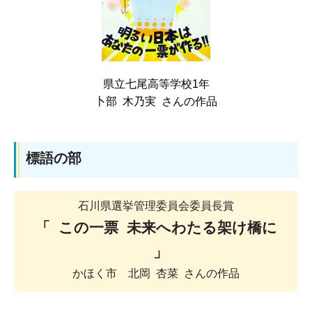
県立七尾高等学校1年
卜部 木乃実 さんの作品
標語の部
石川県選挙管理委員会委員長賞
「 この一票 未来へわたる架け橋に
」
かほく市 北岡 杏菜 さんの作品