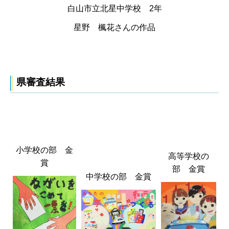
白山市立北星中学校 2年
星野 楓花さんの作品
県審査結果
小学校の部 金
高等学校の
賞
部 金賞
中学校の部 金賞