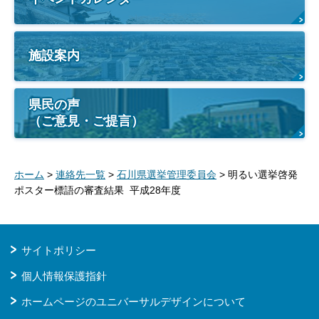
施設案内
県民の声
（ご意見・ご提言）
ホーム
>
連絡先一覧
>
石川県選挙管理委員会
> 明るい選挙啓発
ポスター標語の審査結果 平成28年度
サイトポリシー
個人情報保護指針
ホームページのユニバーサルデザインについて