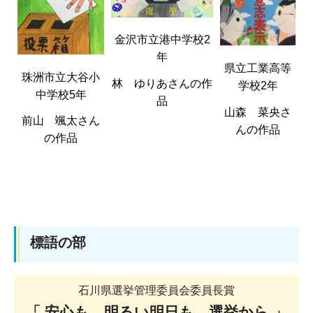
金沢市立港中学校2
年
県立工業高等
珠洲市立大谷小
林 ゆりあさんの作
学校2年
中学校5年
品
山森 菜央さ
前山 颯太さん
んの作品
の作品
標語の部
石川県選挙管理委員会委員長賞
「 安心も 明るい明日も 選挙から 」