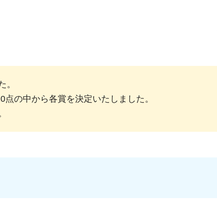
た。
語620点の中から各賞を決定いたしました。
す。