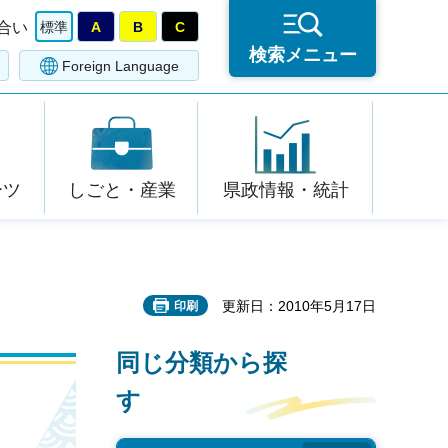
合い
標準
A
B
C
検索メニュー
Foreign Language
ーツ
しごと・産業
県政情報・統計
更新日：2010年5月17日
印刷
同じ分類から探
す
果