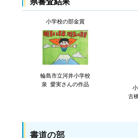
県審査結果
小学校の部金賞
輪島市立河井小学校
泉 愛実さんの作品
小
古
書道の部