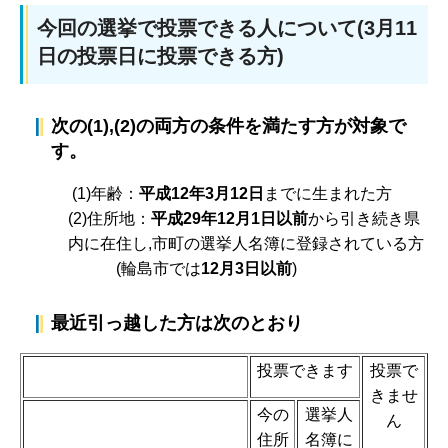
今回の選挙で投票できる人について(3月11
日の投票日に投票できる方)
次の(1),(2)の両方の条件を満たす方が対象で
す。
(1)年齢：
平成12年3月12日
までに生まれた方
(2)住所地：
平成29年12月1日以前
から引き続き県
内に在住し,市町の選挙人名簿に登録されている方
(輪島市では
12月3日以前
)
最近引っ越した方は次のとおり
投票できます
投票で
きませ
今の
選挙人
ん
住所
名簿に