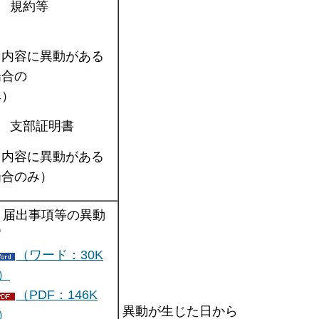
2. 規約等
（内容に異動がある
場合の
み）
. 支部証明書
（内容に異動がある
場合のみ）
. 届出事項等の異動
届
（ワード：30K
）
（PDF：146K
異動が生じた日から
）