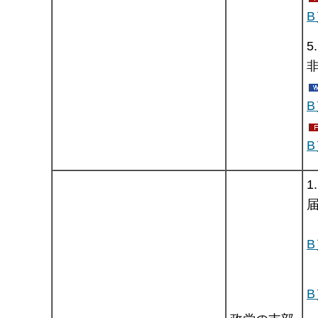
B
5
B
1
B
B