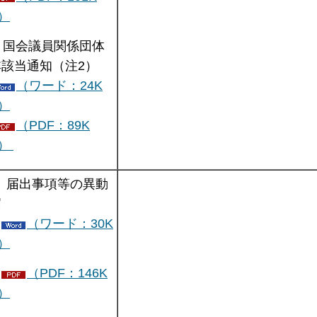
）
. 国会議員関係団体
非該当通知（注2）
（ワード：24K
）
（PDF：89K
B）
. 届出事項等の異動
届
（ワード：30K
）
（PDF：146K
）