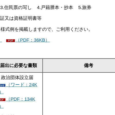
住民票の写し 4.戸籍謄本・抄本 5.旅券
証又は資格証明書等
様式例を掲載しますので、ご利用ください。
）
（PDF：36KB）
届出に必要な書類
備考
. 政治団体設立届
（ワード：24K
）
（PDF：134K
）