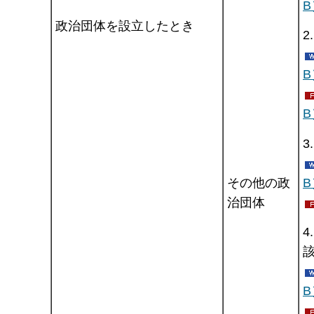
B
政治団体を設立したとき
2
B
B
3
B
その他の政
治団体
4
B