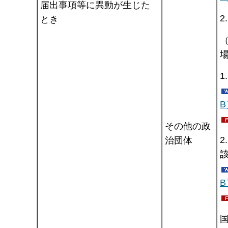
届出事項等に異動が生じた
とき
1
B
その他の政
2
治団体
B