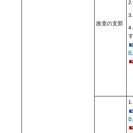
2
3
政党の支部
4
B
1
B