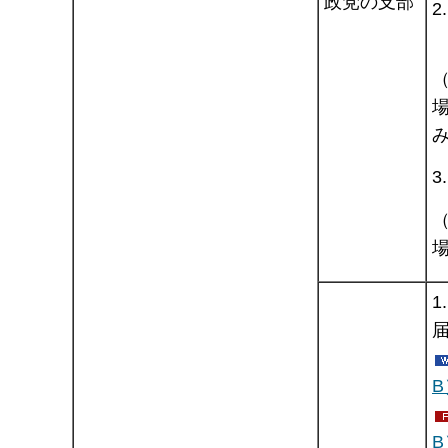
政党の支部
3
1
B
B