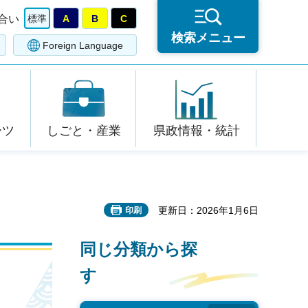
合い
標準
A
B
C
検索メニュー
Foreign Language
ーツ
しごと・産業
県政情報・統計
更新日：2026年1月6日
印刷
同じ分類から探
す