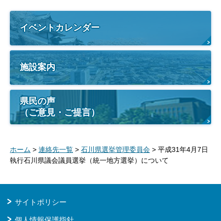
イベントカレンダー
施設案内
県民の声
（ご意見・ご提言）
ホーム
>
連絡先一覧
>
石川県選挙管理委員会
> 平成31年4月7日
執行石川県議会議員選挙（統一地方選挙）について
サイトポリシー
個人情報保護指針