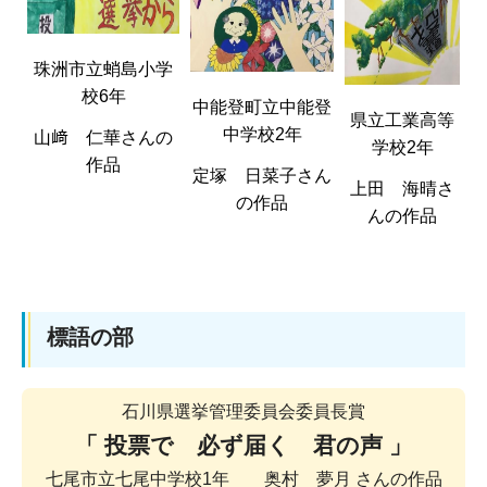
珠洲市立蛸島小学
校6年
中能登町立中能登
県立工業高等
中学校2年
山﨑 仁華さんの
学校2年
作品
定塚 日菜子さん
上田 海晴さ
の作品
んの作品
標語の部
石川県選挙管理委員会委員長賞
「 投票で 必ず届く 君の声 」
七尾市立七尾中学校1年 奥村 夢月 さんの作品