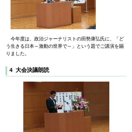
今年
度は、政治ジャーナリストの田勢康弘氏に、「ど
う生きる日本～激動の世界で～」という題でご講演を賜
りました。
4 大会決議朗読