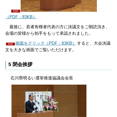
（PDF：83KB）
最後
に、若者有権者代表の方に決議文をご朗読頂き、
会場の皆様から拍手をもって承認されました。
画面をクリック（PDF：83KB）
すると、大会決議
文を大きな画面でご覧いただけます。
5 閉会挨拶
石川県明るい選挙推進協議会会長