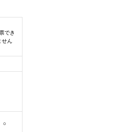
票でき
ません
○