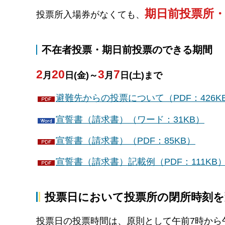
期日前投票所
投票所入場券がなくても、
不在者投票・期日前投票のできる期間
2
20
3
7
月
日(金)～
月
日(土)まで
避難先からの投票について（PDF：426K
宣誓書（請求書）（ワード：31KB）
宣誓書（請求書）（PDF：85KB）
宣誓書（請求書）記載例（PDF：111KB
投票日において投票所の閉所時刻を
投票日の投票時間は、原則として午前7時から