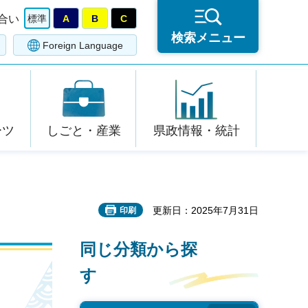
合い
標準
A
B
C
検索メニュー
Foreign Language
ーツ
しごと・産業
県政情報・統計
更新日：2025年7月31日
印刷
同じ分類から探
す