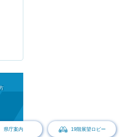
方
県庁案内
19階展望ロビー