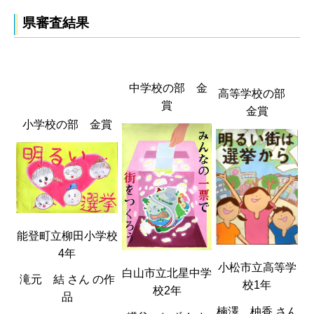
県審査結果
中学校の部 金
高等学校の部
賞
金賞
小学校の部 金賞
能登町立柳田小学校
4年
小松市立高等学
白山市立北星中学
滝元 結 さん の作
校1年
校2年
品
楠澤 柚香 さん