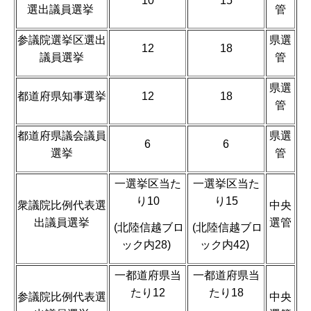
10
15
選出議員選挙
管
参議院選挙区選出
県選
12
18
議員選挙
管
県選
都道府県知事選挙
12
18
管
都道府県議会議員
県選
6
6
選挙
管
一選挙区当た
一選挙区当た
り10
り15
衆議院比例代表選
中央
出議員選挙
選管
(北陸信越ブロ
(北陸信越ブロ
ック内28)
ック内42)
一都道府県当
一都道府県当
たり12
たり18
参議院比例代表選
中央