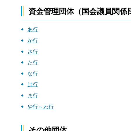
資金管理団体（国会議員関係
あ行
か行
さ行
た行
な行
は行
ま行
や行～わ行
その他団体