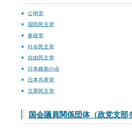
公明党
国民民主党
参政党
社会民主党
自由民主党
日本維新の会
日本共産党
立憲民主党
国会議員関係団体（政党支部