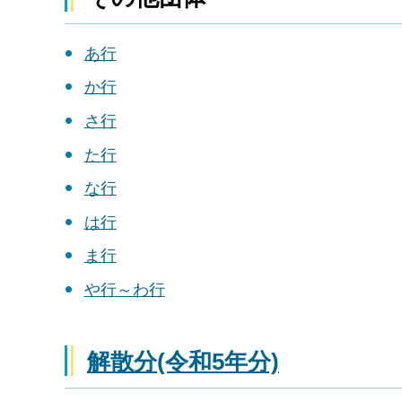
あ行
か行
さ行
た行
な行
は行
ま行
や行～わ行
解散分(令和5年分)