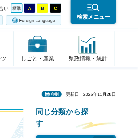
合い
標準
A
B
C
検索メニュー
Foreign Language
ーツ
しごと・産業
県政情報・統計
更新日：2025年11月28日
印刷
同じ分類から探
す