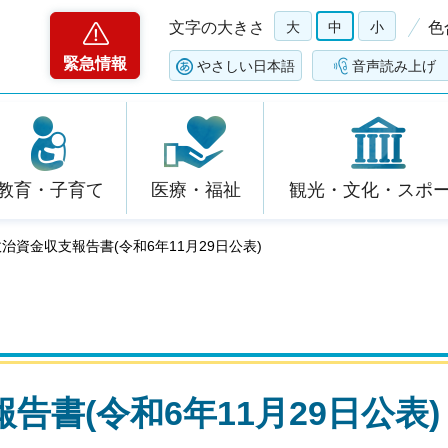
文字の大きさ
大
中
小
色
緊急情報
やさしい日本語
音声読み上げ
教育・子育て
医療・福祉
観光・文化・スポ
政治資金収支報告書(令和6年11月29日公表)
告書(令和6年11月29日公表)