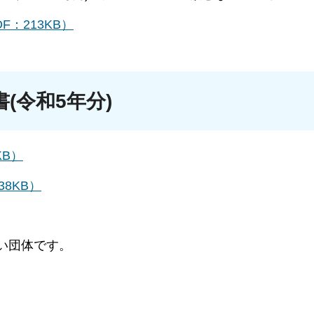
：213KB）
(令和5年分)
KB）
8KB）
い団体です。