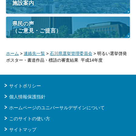
施設案内
県民の声
（ご意見・ご提言）
ホーム
>
連絡先一覧
>
石川県選挙管理委員会
> 明るい選挙啓発
ポスター・書道作品・標語の審査結果 平成14年度
サイトポリシー
個人情報保護指針
ホームページのユニバーサルデザインについて
このサイトの使い方
サイトマップ