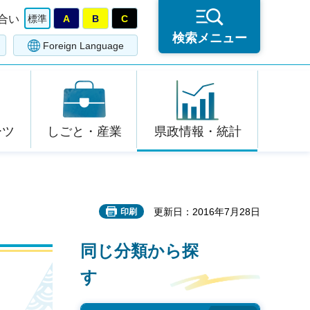
合い
標準
A
B
C
検索メニュー
Foreign Language
ーツ
しごと・産業
県政情報・統計
更新日：2016年7月28日
印刷
同じ分類から探
す