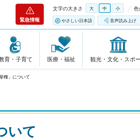
文字の大きさ
大
中
小
色
緊急情報
やさしい日本語
音声読み上げ
教育・子育て
医療・福祉
観光・文化・スポ
選挙権」について
ついて