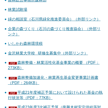
農林総合事務所森林部
林業試験場
緑の相談室（石川県緑化推進委員会）（外部リンク）
企業の森づくり（石川の森づくり推進協会）（外部リ
ンク）
いしかわ森林環境税
金沢林業大学校 研修生募集中（外部リンク）
森林整備・林業活性化基金事業の概要 （PDF：
273KB）
森林整備加速化・林業再生基金変更事業計画書
（PDF：264KB）
平成21年度補正予算において設けられた基金の執
行状況等（PDF：77KB）
平成23年度3次補正予算（復興木材安定供給等対