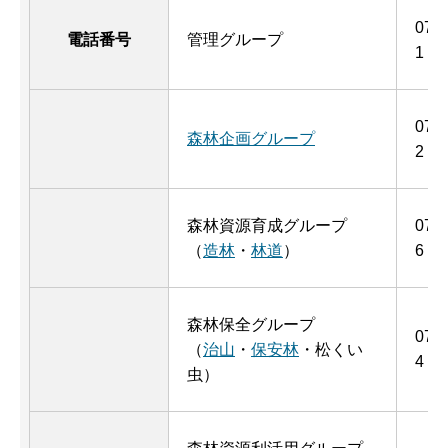
076
電話番号
管理グループ
1
076
森林企画グループ
2
森林資源育成グループ
076
（
造林
・
林道
）
6
森林保全グループ
076
（
治山
・
保安林
・松くい
4
虫）