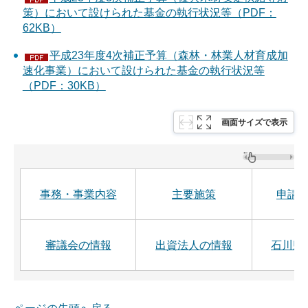
策）において設けられた基金の執行状況等（PDF：
62KB）
平成23年度4次補正予算（森林・林業人材育成加
速化事業）において設けられた基金の執行状況等
（PDF：30KB）
画面サイズで表示
事務・事業内容
主要施策
申請
審議会の情報
出資法人の情報
石川県