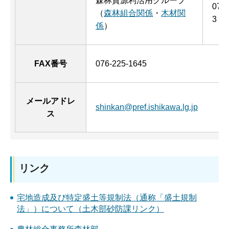
森林資源利活用グループ
076
（
森林組合関係
・
木材関
3
係
）
FAX番号
076-225-1645
メールアドレ
shinkan@pref.ishikawa.lg.jp
ス
リンク
宅地造成及び特定盛土等規制法（通称「盛土規制
法」）について（土木部砂防課リンク）