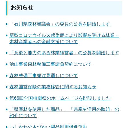
お知らせ
「
石川県森林審議会」の委員の公募を開始します
新型コロナウイルス感染症により影響を受ける林業・
木材産業者への金融支援について
「意欲と能力のある林業経営者」の公募を開始します
治山事業森林整備工事請負契約について
森林整備工事発注見通しについて
森林国営保険の業務移管に関するお知らせ
第66回全国植樹祭のホームページを開設しました
「県産材を使用した商品」、「県産材活用の取組」の
紹介について
いしかわの木づかい製品利用促進運動