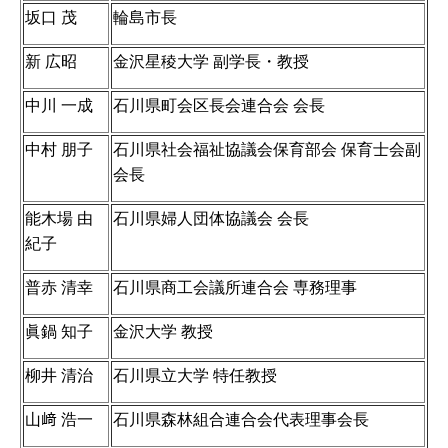
坂口 茂
輪島市長
新 広昭
金沢星稜大学 副学長・教授
中川 一成
石川県町会区長会連合会 会長
中村 朋子
石川県社会福祉協議会保育部会 保育士会副
会長
能木場 由
石川県婦人団体協議会 会長
紀子
普赤 清幸
石川県商工会議所連合会 専務理事
眞鍋 知子
金沢大学 教授
柳井 清治
石川県立大学 特任教授
山﨑 浩一
石川県森林組合連合会代表理事会長