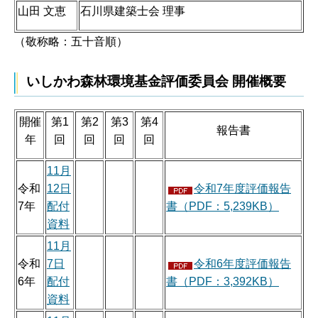
山田 文恵
石川県建築士会 理事
（敬称略：五十音順）
いしかわ森林環境基金評価委員会 開催概要
開催
第1
第2
第3
第4
報告書
年
回
回
回
回
11月
令和
12日
令和7年度評価報告
7年
配付
書（PDF：5,239KB）
資料
11月
令和
7日
令和6年度評価報告
6年
配付
書（PDF：3,392KB）
資料