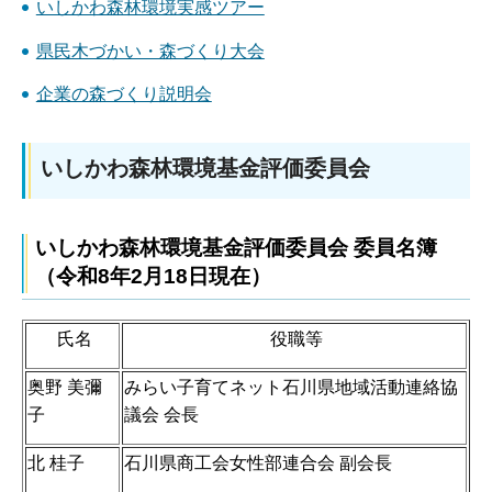
いしかわ森林環境実感ツアー
県民木づかい・森づくり大会
企業の森づくり説明会
いしかわ森林環境基金評価委員会
いしかわ森林環境基金評価委員会 委員名簿
（令和8年2月18日現在）
氏名
役職等
奥野 美彌
みらい子育てネット石川県地域活動連絡協
子
議会 会長
北 桂子
石川県商工会女性部連合会 副会長