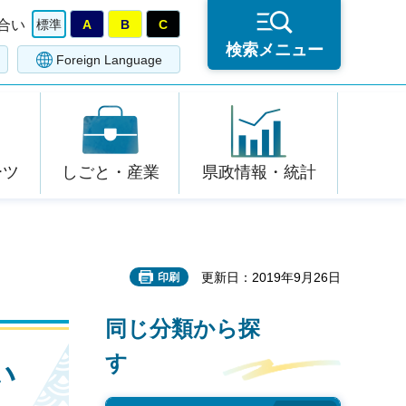
合い
標準
A
B
C
検索メニュー
Foreign Language
ーツ
しごと・産業
県政情報・統計
更新日：2019年9月26日
印刷
同じ分類から探
す
い