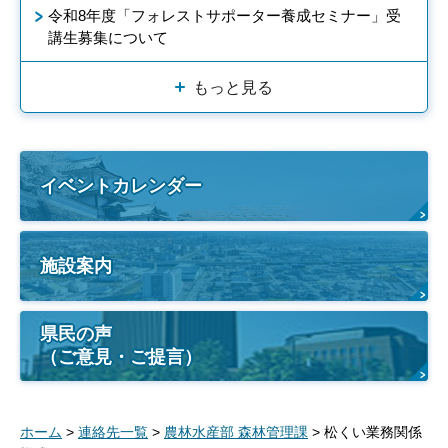
令和8年度「フォレストサポーター養成セミナー」受
講生募集について
もっと見る
イベントカレンダー
施設案内
県民の声
（ご意見・ご提言）
ホーム
>
連絡先一覧
>
農林水産部 森林管理課
> 松くい業務関係