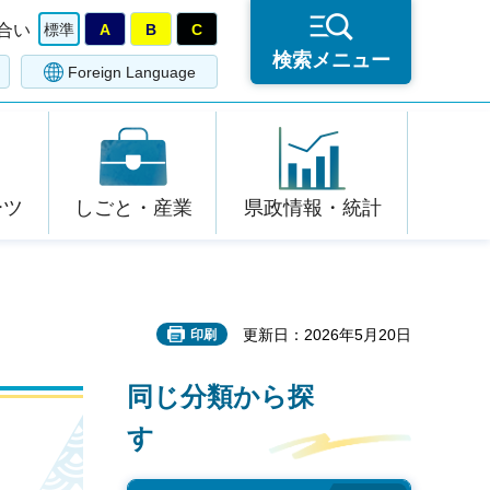
合い
標準
A
B
C
検索メニュー
Foreign Language
ーツ
しごと・産業
県政情報・統計
更新日：2026年5月20日
印刷
同じ分類から探
す