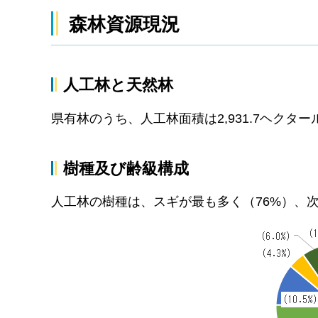
森林資源現況
人工林と天然林
県有林のうち、人工林面積は2,931.7ヘクタ
樹種及び齢級構成
人工林の樹種は、スギが最も多く（76%）、次