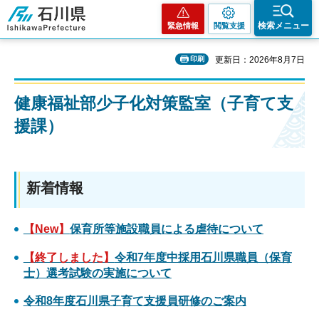
石川県
検索メニュー
緊急情報
閲覧支援
印刷
更新日：2026年8月7日
健康福祉部少子化対策監室（子育て支
援課）
新着情報
【New】
保育所等施設職員による虐待について
【終了しました】
令和7年度中採用石川県職員（保育
士）選考試験の実施について
令和8年度石川県子育て支援員研修のご案内