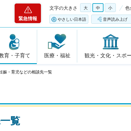
文字の大きさ
大
中
小
色
緊急情報
やさしい日本語
音声読み上げ
教育・子育て
医療・福祉
観光・文化・スポ
 妊娠・育児などの相談先一覧
先一覧