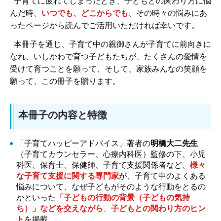
子育てに疲れてしまったとき、子どもとの関わり方に悩
んだ時、
いつでも、どこからでも
、その時々の悩みにあ
ったページから読んでご活用いただければ幸いです。
本冊子を通じ、子育て中の親御さんが子育てに前向きに
なれ、いしかわで育つ子どもたちが、たくさんの愛情を
受けて育つことを願って、そして、家族みんなの笑顔を
願って、この冊子を贈ります。
本冊子の内容と特徴
「子育てハッピーアドバイス」著者の
明橋大二先生
（子育てカウンセラー、心療内科医）監修の下、小児
科医、保育士、保健師、子育て支援関係者など、
様々
な子育て支援に関する専門家
が、子育て中のよくある
悩みについて、なぜ子どもがそのような行動をとるの
かといった
「子どもの行動の背景（子どもの気持
ち）」などを交えながら
、
子どもとの関わり方のヒン
ト
を掲載