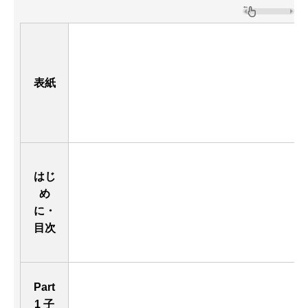
表紙
はじ
め
に・
目次
Part
1 子