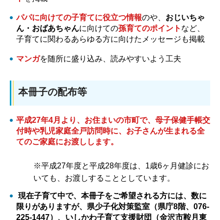
パパに向けての子育てに役立つ情報
のや、
おじいちゃ
ん・おばあちゃん
に向けての
孫育てのポイント
など、
子育てに関わるあらゆる方に向けたメッセージも掲載
マンガ
を随所に盛り込み、読みやすいよう工夫
本冊子の配布等
平成27年4月より、お住まいの市町で、母子保健手帳交
付時や乳児家庭全戸訪問時に、お子さんが生まれる全
てのご家庭にお渡しします。
※平成27年度と平成28年度は、1歳6ヶ月健診にお
いても、お渡しすることとしています。
現在子育て中で、本冊子をご希望される方には、数に
限りがありますが、県少子化対策監室（県庁8階、076-
225-1447）、いしかわ子育て支援財団（金沢市鞍月東