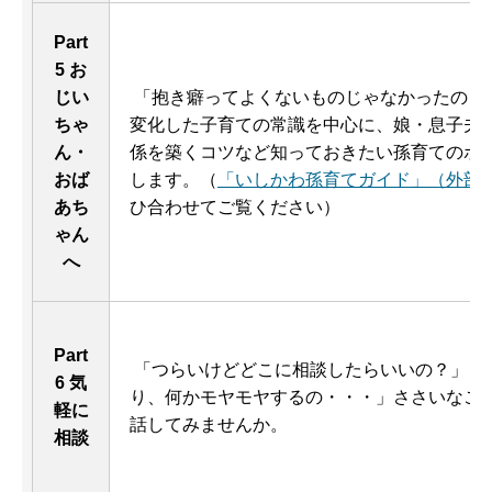
Part
5 お
じい
「抱き癖ってよくないものじゃなかったの？
ちゃ
変化した子育ての常識を中心に、娘・息子夫
ん・
係を築くコツなど知っておきたい孫育てのポ
おば
します。（
「いしかわ孫育てガイド」（外部
あち
ひ合わせてご覧ください）
ゃん
へ
Part
「つらいけどどこに相談したらいいの？」「
6 気
り、何かモヤモヤするの・・・」ささいなこ
軽に
話してみませんか。
相談