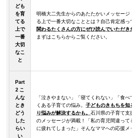
ども
を育
明橋大二先生からのあたたかいメッセージ！
てる
る上で一番大切なこととは？自己肯定感って
上で
関わるたくさんの方にぜひ読んでいただきた
一番
まずはこちらからご覧ください。
大切
なこ
と
Part
2 こ
んな
「泣きやまない」「寝てくれない」「食べて
とき
くある子育ての悩み。
子どものきもちを知る
どう
り悩みが解決するかも。
石川県の子育て支援
した
のメッセージが満載！「私の育児間違ってる
らい
に疲れてしまった」そんなママへの応援メッ
い