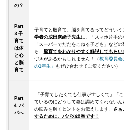
の？
Part
子育てと脳育て。脳を育てるってどういうこ
3 子
学者の成田奈緒子先生
に、
「スマホ片手のな
育て
「スーパーでだだをこねる子ども」などの事
は体
ら、
脳育てをわかりやすく解説してもらいま
と心
づきがあるかもしれません！（
教育委員会の
と脳
の1年生」
もぜひ合わせてご覧ください）
育て
「子育てしたくても仕事が忙しくて」「こん
Part
ているのにどうして妻は認めてくれないんだ
4 パ
の悩みを解くヒントをお伝えします。
さぁ、
パへ
するために、パパの出番です！