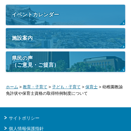
イベントカレンダー
施設案内
県民の声
（ご意見・ご提言）
ホーム
>
教育・子育て
>
子ども・子育て
>
保育士
> 幼稚園教諭
免許状や保育士資格の取得特例制度について
サイトポリシー
個人情報保護指針