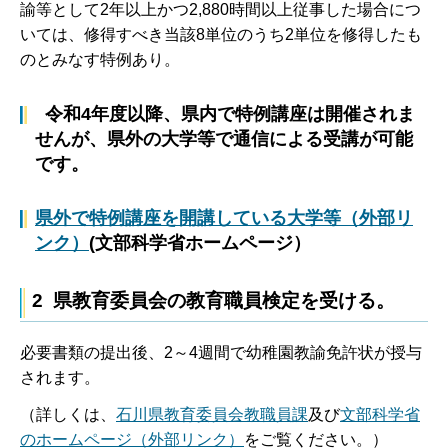
諭等として2年以上かつ2,880時間以上従事した場合につ
いては、修得すべき当該8単位のうち2単位を修得したも
のとみなす特例あり。
令和4年度以降、県内で特例講座は開催されま
せんが、県外の大学等で通信による受講が可能
です。
県外で特例講座を開講している大学等（外部リ
ンク）
(文部科学省ホームページ）
2 県教育委員会の教育職員検定を受ける。
必要書類の提出後、2～4週間で幼稚園教諭免許状が授与
されます。
（詳しくは、
石川県教育委員会教職員課
及び
文部科学省
のホームページ（外部リンク）
をご覧ください。）