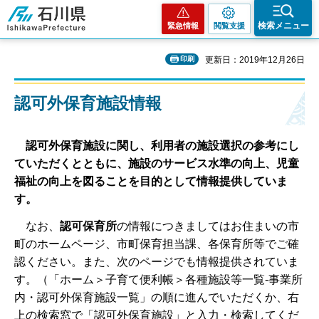
石川県
検索メニュー
緊急情報
閲覧支援
印刷
更新日：2019年12月26日
認可外保育施設情報
認
可外保育施設に関し、利用者の施設選択の参考にし
ていただくとともに、施設のサービス水準の向上、児童
福祉の向上を図ることを目的として情報提供していま
す。
な
お、
認可保育所
の情報につきましてはお住まいの市
町のホームページ、市町保育担当課、各保育所等でご確
認ください。また、次のページでも情報提供されていま
す。（「ホーム＞子育て便利帳＞各種施設等一覧-事業所
内・認可外保育施設一覧」の順に進んでいただくか、右
上の検索窓で「認可外保育施設」と入力・検索してくだ