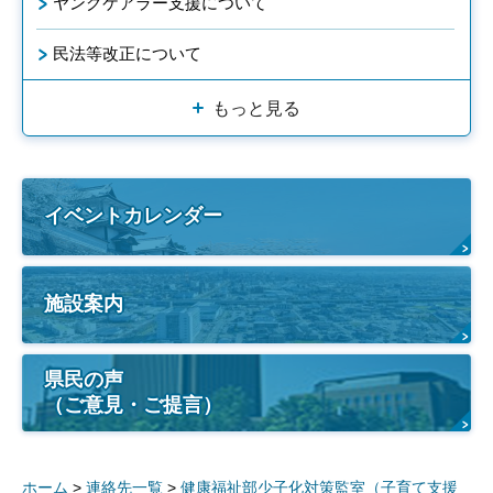
ヤングケアラー支援について
民法等改正について
もっと見る
イベントカレンダー
施設案内
県民の声
（ご意見・ご提言）
ホーム
>
連絡先一覧
>
健康福祉部少子化対策監室（子育て支援