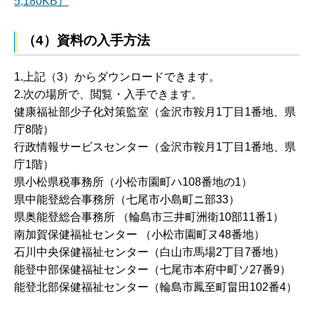
5,180KB）
（4）資料の入手方法
1.上記（3）からダウンロードできます。
2.次の場所で、閲覧・入手できます。
健康福祉部少子化対策監室（金沢市鞍月1丁目1番地、県
庁8階）
行政情報サービスセンター（金沢市鞍月1丁目1番地、県
庁1階）
県小松県税事務所（小松市園町ハ108番地の1）
県中能登総合事務所（七尾市小島町ニ部33）
県奥能登総合事務所 （輪島市三井町洲衛10部11番1）
南加賀保健福祉センター （小松市園町ヌ48番地）
石川中央保健福祉センター（白山市馬場2丁目7番地）
能登中部保健福祉センター（七尾市本府中町ソ27番9）
能登北部保健福祉センター（輪島市鳳至町畠田102番4）