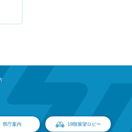
方
県庁案内
19階展望ロビー