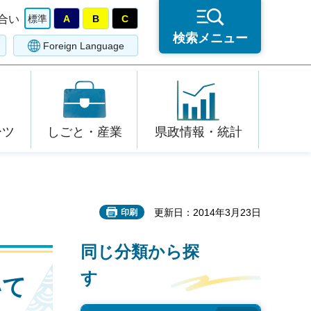
合い
標準
A
B
C
検索メニュー
Foreign Language
ーツ
しごと・産業
県政情報・統計
更新日：2014年3月23日
印刷
同じ分類から探
す
いて