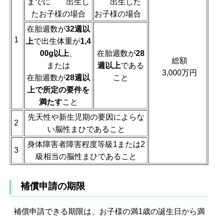
までに 出生し
出生した
たお子様の場合
お子様の場合
在胎週数が
32週以
1
上
で出生体重が
1,4
00g以上
、
在胎週数が
28
総額
または
週以上
である
3,000万円
在胎週数が
28週以
こと
上で所定の要件を
満たす
こと
先天性や新生児期の要因によらな
2
い脳性まひであること
身体障害者障害程度等級1または2
3
級相当の脳性まひであること
補償申請の期限
補償申請できる期限は、お子様の満1歳の誕生日から満