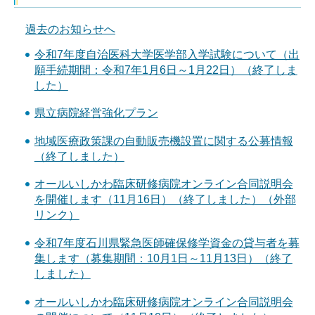
過去のお知らせへ
令和7年度自治医科大学医学部入学試験について（出
願手続期間：令和7年1月6日～1月22日）（終了しま
した）
県立病院経営強化プラン
地域医療政策課の自動販売機設置に関する公募情報
（終了しました）
オールいしかわ臨床研修病院オンライン合同説明会
を開催します（11月16日）（終了しました）（外部
リンク）
令和7年度石川県緊急医師確保修学資金の貸与者を募
集します（募集期間：10月1日～11月13日）（終了
しました）
オールいしかわ臨床研修病院オンライン合同説明会