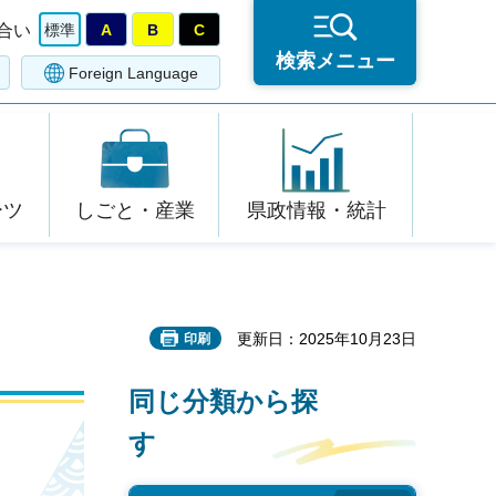
合い
標準
A
B
C
検索メニュー
Foreign Language
ーツ
しごと・産業
県政情報・統計
更新日：2025年10月23日
印刷
同じ分類から探
す