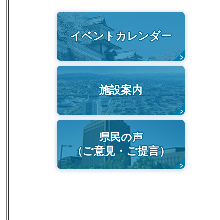
イベントカレンダー
施設案内
県民の声
（ご意見・ご提言）
）
）