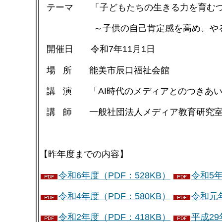
テーマ 「子どもたちの生きる力を育むつど
～子供の自己肯定感を高め、やる気
開催日 令和7年11月1日
場 所 能美市辰口福祉会館
講 演 「AI時代のメディアとのつき
講 師 一般社団法人メディア教育研究
【昨年度までの内容】
令和6年度（PDF：528KB）
令和5年
令和4年度（PDF：580KB）
令和元年
令和2年度（PDF：418KB）
平成29