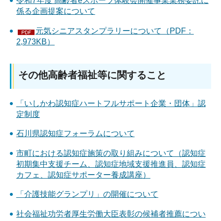
令和7年度 高齢者eスポーツ体験会開催事業業務委託に
係る企画提案について
元気シニアスタンプラリーについて（PDF：
2,973KB）
その他高齢者福祉等に関すること
「いしかわ認知症ハートフルサポート企業・団体」認
定制度
石川県認知症フォーラムについて
市町における認知症施策の取り組みについて（認知症
初期集中支援チーム、認知症地域支援推進員、認知症
カフェ、認知症サポーター養成講座）
「介護技能グランプリ」の開催について
社会福祉功労者厚生労働大臣表彰の候補者推薦につい