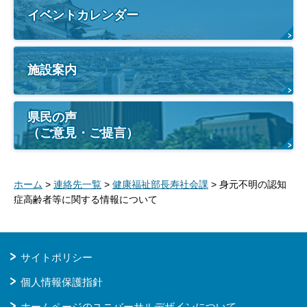
イベントカレンダー
施設案内
県民の声
（ご意見・ご提言）
ホーム
>
連絡先一覧
>
健康福祉部長寿社会課
> 身元不明の認知
症高齢者等に関する情報について
サイトポリシー
個人情報保護指針
ホームページのユニバーサルデザインについて