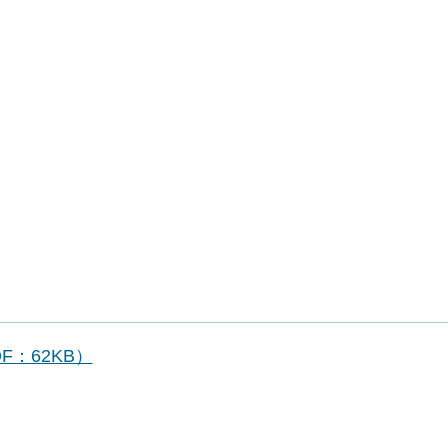
F：62KB）