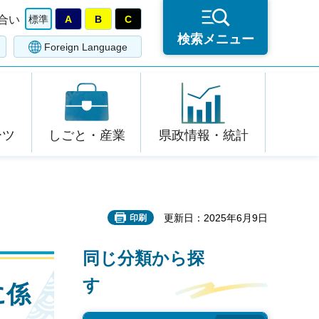
合い
標準
A
B
C
検索メニュー
Foreign Language
ーツ
しごと・産業
県政情報・統計
更新日：2025年6月9日
印刷
同じ分類から探
す
に係