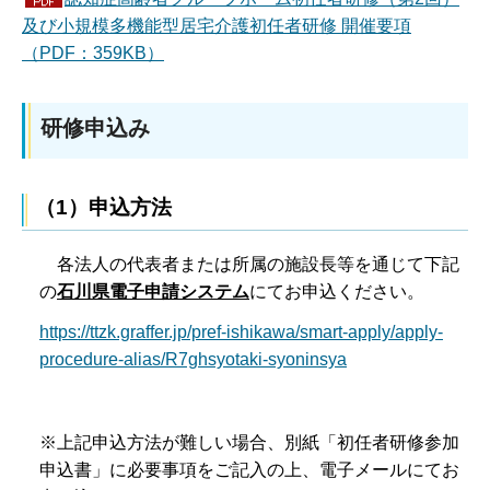
及び小規模多機能型居宅介護初任者研修 開催要項
（PDF：359KB）
研修申込み
（1）申込方法
各法人の代表者または所属の施設長等を通じて下記
の
石川県電子申請システム
にてお申込ください。
https://ttzk.graffer.jp/pref-ishikawa/smart-apply/apply-
procedure-alias/R7ghsyotaki-syoninsya
※上記申込方法が難しい場合、別紙「初任者研修参加
申込書」に必要事項をご記入の上、電子メールにてお