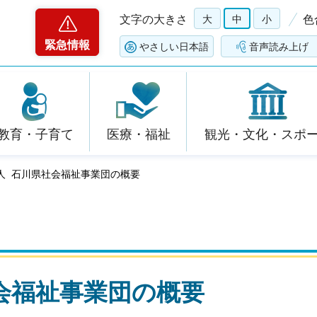
文字の大きさ
大
中
小
色
緊急情報
やさしい日本語
音声読み上げ
教育・子育て
医療・福祉
観光・文化・スポ
法人 石川県社会福祉事業団の概要
会福祉事業団の概要