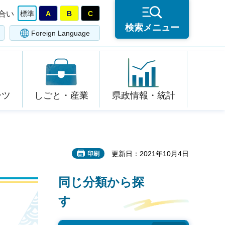
合い
標準
A
B
C
検索メニュー
Foreign Language
ーツ
しごと・産業
県政情報・統計
更新日：2021年10月4日
印刷
同じ分類から探
す