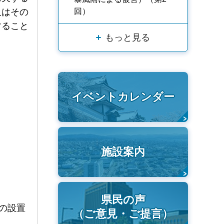
又はその
回）
すること
もっと見る
イベントカレンダー
施設案内
県民の声
の設置
（ご意見・ご提言）