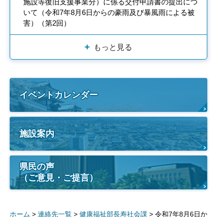
施設等復旧支援事業分）に係る交付申請書の提出につ
いて（令和7年8月6日からの豪雨及び暴風雨による被
害）（第2回）
もっと見る
イベントカレンダー
施設案内
県民の声
（ご意見・ご提言）
ホーム
>
連絡先一覧
>
健康福祉部長寿社会課
> 令和7年8月6日か