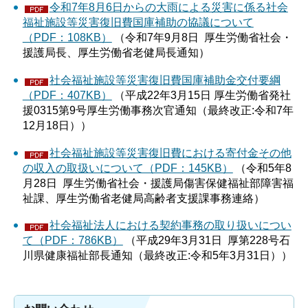
令和7年8月6日からの大雨による災害に係る社会
福祉施設等災害復旧費国庫補助の協議について
（PDF：108KB）
（令和7年9月8日 厚生労働省社会・
援護局長、厚生労働省老健局長通知）
社会福祉施設等災害復旧費国庫補助金交付要綱
（PDF：407KB）
（平成22年3月15日 厚生労働省発社
援0315第9号厚生労働事務次官通知（最終改正:令和7年
12月18日））
社会福祉施設等災害復旧費における寄付金その他
の収入の取扱いについて（PDF：145KB）
（令和5年8
月28日 厚生労働省社会・援護局傷害保健福祉部障害福
祉課、厚生労働省老健局高齢者支援課事務連絡）
社会福祉法人における契約事務の取り扱いについ
て（PDF：786KB）
（平成29年3月31日 厚第228号石
川県健康福祉部長通知（最終改正:令和5年3月31日））