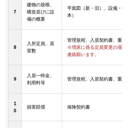
建物の規模、
平面図（新・旧）、設備・備
7
構造並びに設
本）
備の概要
管理規程、入居契約書、重要
入所定員、居
8
※増床に係る定員変更の場合
室数
連絡願います。
入居一時金、
9
管理規程、入居契約書、重要
利用料等
1
損害賠償
保険契約書
0