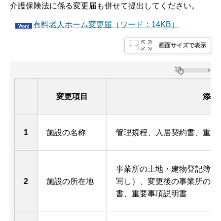
介護保険法に係る変更届も併せて提出してください。
有料老人ホーム変更届（ワード：14KB）
画面サイズで表示
変更項目
添付
1
施設の名称
管理規程、入居契約書、重要
事業所の土地・建物登記簿謄
2
施設の所在地
写し）、変更後の事業所の平
書、重要事項説明書