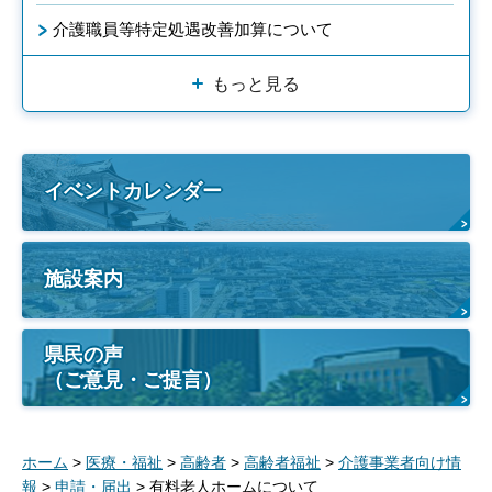
介護職員等特定処遇改善加算について
もっと見る
イベントカレンダー
施設案内
県民の声
（ご意見・ご提言）
ホーム
>
医療・福祉
>
高齢者
>
高齢者福祉
>
介護事業者向け情
報
>
申請・届出
> 有料老人ホームについて