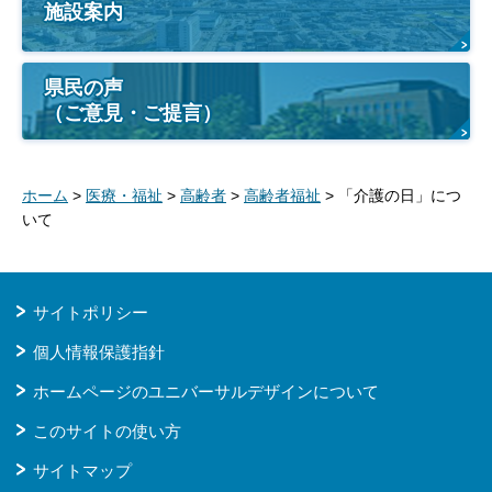
施設案内
県民の声
（ご意見・ご提言）
ホーム
>
医療・福祉
>
高齢者
>
高齢者福祉
> 「介護の日」につ
いて
サイトポリシー
個人情報保護指針
ホームページのユニバーサルデザインについて
このサイトの使い方
サイトマップ